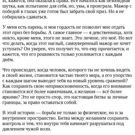
И, кажется, она оказалась права. Всё началось как безобидная
шутка, как испытание для себя, но, увы, я проиграла. Мажор с
победой в глазах уже готов был забрать свой приз. Но я не
собиралась сдаваться.
У меня есть парень, и моя гордость не позволит мне отдать
этот приз без борьбы. А самое главное — я девственница, хотя
никто, кроме меня, этого не знает. Это личное, это моё. Но вот
что делать, когда этот наглый, самоуверенный мажор не хочет
уступать? Он уверен, что получит то, что ему причитается, и
кажется, что его решимость только усиливается с каждым
днём.
Что происходит, когда человек, которого ты не хочешь видеть
в своей жизни, становится частью твоего мира, а его упорство
с каждым шагом выводит тебя на новый уровень сражений?
Как сохранить свою неприкосновенность, когда его внимание
становится всё более навязчивым, а желания — всё более
яркими? Это не просто спор, это настоящая битва за личные
границы, за право оставаться собой.
В этой истории — борьба не только за физическое, но и за
внутреннее пространство. Битва между желанием сохранить
контроль и тем, что внутри тебя начинает разрушаться под
давлением чужой воли.