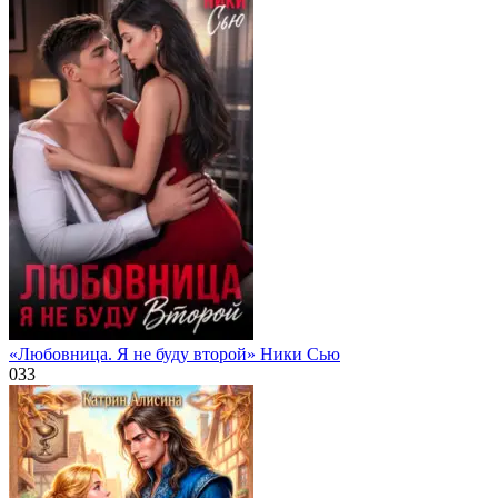
«Любовница. Я не буду второй» Ники Сью
0
33