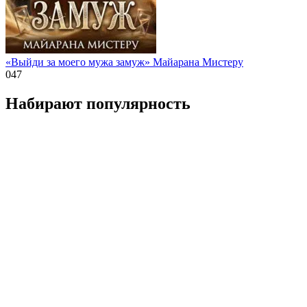
«Выйди за моего мужа замуж» Майарана Мистеру
0
47
Набирают популярность