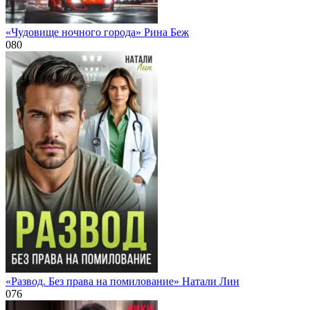
«Чудовище ночного города» Рина Беж
0
80
«Развод. Без права на помилование» Натали Лин
0
76