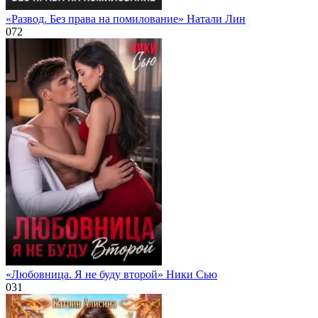
«Развод. Без права на помилование» Натали Лин
0
72
«Любовница. Я не буду второй» Ники Сью
0
31