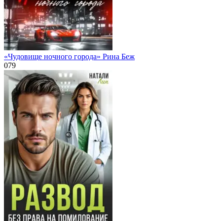
«Чудовище ночного города» Рина Беж
0
79