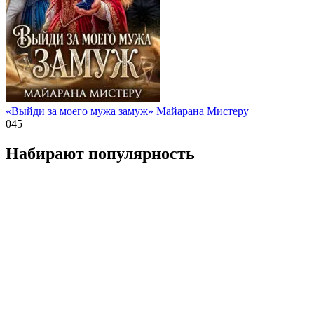
«Выйди за моего мужа замуж» Майарана Мистеру
0
45
Набирают популярность