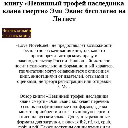
книгу «Невинный трофей наследника
клана смерти» Эми Эванс бесплатно на
Литнет
Читать онлайн
Скачать книгу
«Love-Novels.net» не предоставляет возможности
бесплатного скачивания книг, так как это
противоречит авторскому праву и
законодательству России. Наш онлайн-каталог
носит исключительно информационный характер,
где читатели могут ознакомиться с описанием
книг, аннотациями от издателей, отзывами и
оценками, не требуя регистрации или отправки
СМС.
Обзор книги «Невинный трофей наследника
клана смерти» Эми Эванс включает перечень
ссылок на официальные платформы, где вы
можете приобрести и скачать полную версию
книги на русском языке. Доступны различные
форматы для загрузки, включая fb2, rtf, txt, epub,
mobi и pdf. Также доступны опции чтения или