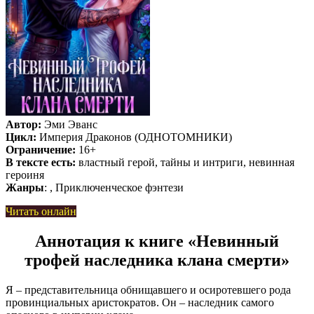
Автор:
Эми Эванс
Цикл:
Империя Драконов (ОДНОТОМНИКИ)
Ограничение:
16+
В тексте есть:
властный герой, тайны и интриги, невинная
героиня
Жанры
: , Приключенческое фэнтези
Читать онлайн
Аннотация к книге «Невинный
трофей наследника клана смерти»
Я – представительница обнищавшего и осиротевшего рода
провинциальных аристократов. Он – наследник самого