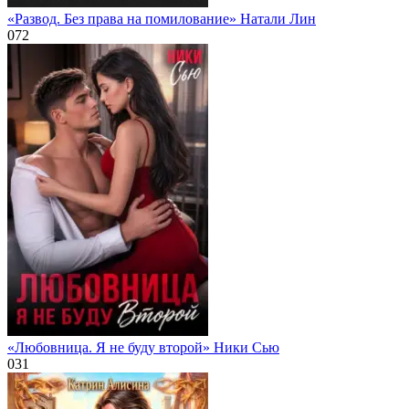
«Развод. Без права на помилование» Натали Лин
0
72
«Любовница. Я не буду второй» Ники Сью
0
31