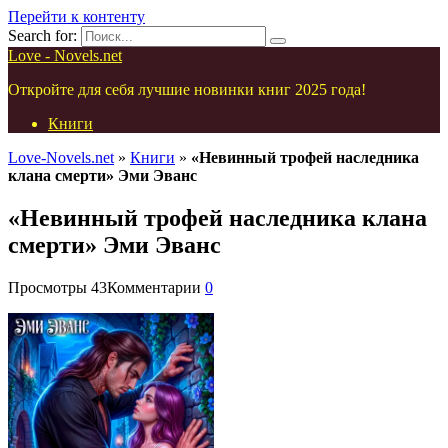
Перейти к контенту
Search for:
Love - Novels.net
Откройте для себя лучшие новинки книг 2025 года!
Книги
Love-Novels.net
»
Книги
»
«Невинный трофей наследника
клана смерти» Эми Эванс
«Невинный трофей наследника клана
смерти» Эми Эванс
Просмотры
43
Комментарии
0