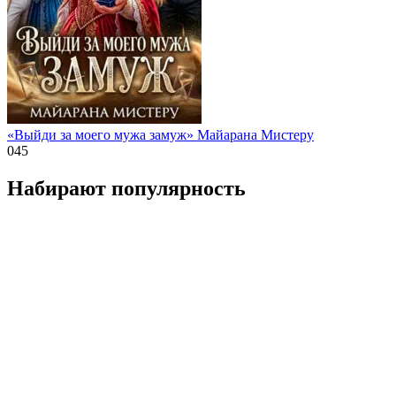
«Выйди за моего мужа замуж» Майарана Мистеру
0
45
Набирают популярность