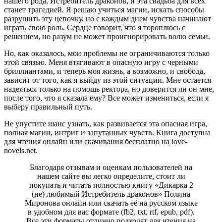
нашего рода, Истребитель драконов, и эта свадьба для всех
станет трагедией. Я решаю учиться магии, искать способы
разрушить эту цепочку, но с каждым днем чувства начинают
играть свою роль. Сердце говорит, что я тороплюсь с
решением, но разум не может проигнорировать волю семьи.
Но, как оказалось, мои проблемы не ограничиваются только
этой связью. Меня втягивают в опасную игру с черными
бриллиантами, и теперь моя жизнь, а возможно, и свобода,
зависит от того, как я выйду из этой ситуации. Мне остается
надеяться только на помощь ректора, но доверится ли он мне,
после того, что я сказала ему? Все может измениться, если я
выберу правильный путь.
Не упустите шанс узнать, как развивается эта опасная игра,
полная магии, интриг и запутанных чувств. Книга доступна
для чтения онлайн или скачивания бесплатно на love-
novels.net.
Благодаря отзывам и оценкам пользователей на
нашем сайте вы легко определите, стоит ли
покупать и читать полностью книгу «Дикарка 2
(не) любимый Истребитель драконов» Полина
Миронова онлайн или скачать её на русском языке
в удобном для вас формате (fb2, txt, rtf, epub, pdf).
Все эти форматы отлично подходят для чтения на