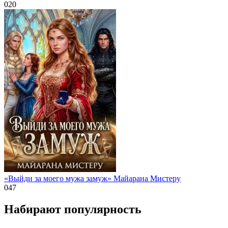
0
20
«Выйди за моего мужа замуж» Майарана Мистеру
0
47
Набирают популярность