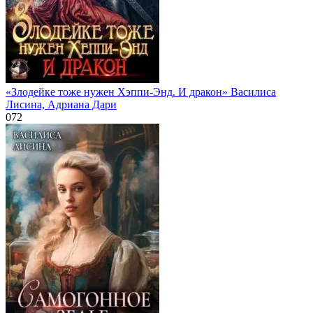
«Злодейке тоже нужен Хэппи-Энд. И дракон» Василиса
Лисина, Адриана Дари
0
72