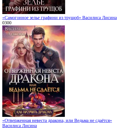
«Самогонное зелье графини из трущоб» Василиса Лисина
0
300
«Отверженная невеста дракона, или Ведьма не сдаётся»
Василиса Лисина