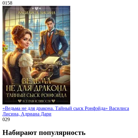
0
158
«Ведьма не для дракона. Тайный сыск Ронфэйда» Василиса
Лисина, Адриана Дари
0
29
Набирают популярность