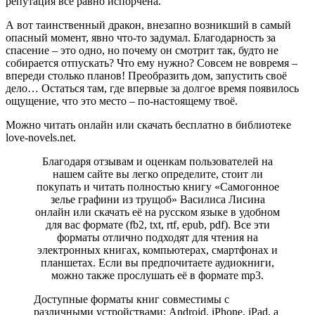
репутация всё равно испорчена.
А вот таинственный дракон, внезапно возникший в самый
опасный момент, явно что-то задумал. Благодарность за
спасение – это одно, но почему он смотрит так, будто не
собирается отпускать? Что ему нужно? Совсем не вовремя –
впереди столько планов! Преобразить дом, запустить своё
дело… Остаться там, где впервые за долгое время появилось
ощущение, что это место – по-настоящему твоё.
Можно читать онлайн или скачать бесплатно в библиотеке
love-novels.net.
Благодаря отзывам и оценкам пользователей на
нашем сайте вы легко определите, стоит ли
покупать и читать полностью книгу «Самогонное
зелье графини из трущоб» Василиса Лисина
онлайн или скачать её на русском языке в удобном
для вас формате (fb2, txt, rtf, epub, pdf). Все эти
форматы отлично подходят для чтения на
электронных книгах, компьютерах, смартфонах и
планшетах. Если вы предпочитаете аудиокниги,
можно также прослушать её в формате mp3.
Доступные форматы книг совместимы с
различными устройствами: Android, iPhone, iPad, а