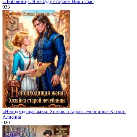
«Любовница. Я не буду второй» Ники Сью
0
33
«Неподходящая жена. Хозяйка старой лечебницы» Катрин
Алисина
0
20