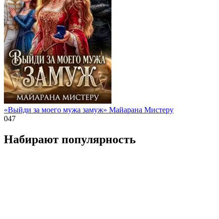
«Выйди за моего мужа замуж» Майарана Мистеру
0
47
Набирают популярность