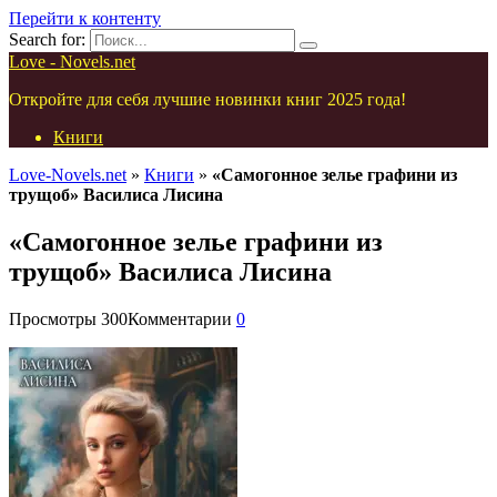
Перейти к контенту
Search for:
Love - Novels.net
Откройте для себя лучшие новинки книг 2025 года!
Книги
Love-Novels.net
»
Книги
»
«Самогонное зелье графини из
трущоб» Василиса Лисина
«Самогонное зелье графини из
трущоб» Василиса Лисина
Просмотры
300
Комментарии
0