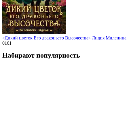
«Дикий цветок Его драконьего Высочества» Лидия Миленина
0
161
Набирают популярность