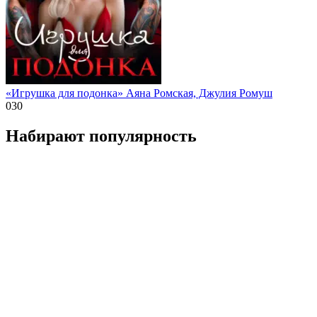
«Игрушка для подонка» Аяна Ромская, Джулия Ромуш
0
30
Набирают популярность