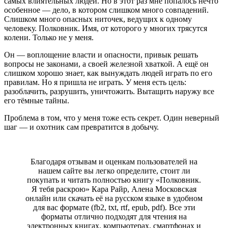
самых влиятельных людей. Но в этот раз мне попалось нечто
особенное — дело, в котором слишком много совпадений.
Слишком много опасных ниточек, ведущих к одному
человеку. Полковник. Имя, от которого у многих трясутся
колени. Только не у меня.
Он — воплощение власти и опасности, привык решать
вопросы не законами, а своей железной хваткой. А ещё он
слишком хорошо знает, как вынуждать людей играть по его
правилам. Но я пришла не играть. У меня есть цель:
разоблачить, разрушить, уничтожить. Вытащить наружу все
его тёмные тайны.
Проблема в том, что у меня тоже есть секрет. Один неверный
шаг — и охотник сам превратится в добычу.
Благодаря отзывам и оценкам пользователей на
нашем сайте вы легко определите, стоит ли
покупать и читать полностью книгу «Полковник.
Я тебя раскрою» Кара Райр, Алена Московская
онлайн или скачать её на русском языке в удобном
для вас формате (fb2, txt, rtf, epub, pdf). Все эти
форматы отлично подходят для чтения на
электронных книгах, компьютерах, смартфонах и