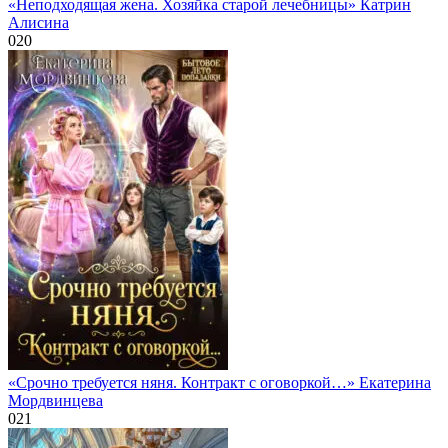
«Неподходящая жена. Хозяйка старой лечебницы» Катрин
Алисина
0
20
«Срочно требуется няня. Контракт с оговоркой…» Екатерина
Мордвинцева
0
21