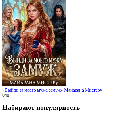
«Выйди за моего мужа замуж» Майарана Мистеру
0
48
Набирают популярность