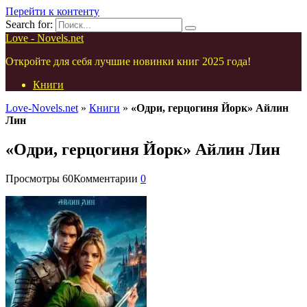
Перейти к контенту
Search for:
Love - Novels.net
Откройте для себя лучшие новинки книг 2025 года!
Книги
Love-Novels.net
»
Книги
»
«Одри, герцогиня Йорк» Айлин
Лин
«Одри, герцогиня Йорк» Айлин Лин
Просмотры
60
Комментарии
0