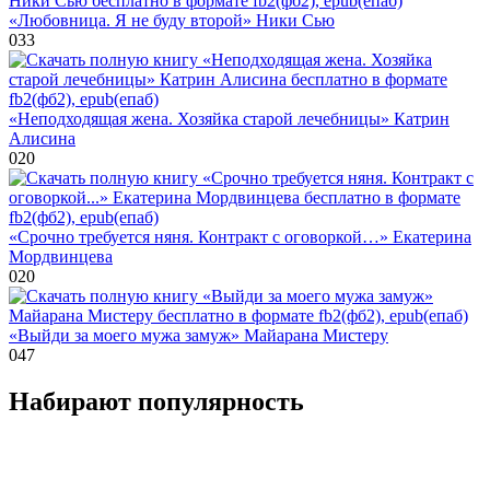
«Любовница. Я не буду второй» Ники Сью
0
33
«Неподходящая жена. Хозяйка старой лечебницы» Катрин
Алисина
0
20
«Срочно требуется няня. Контракт с оговоркой…» Екатерина
Мордвинцева
0
20
«Выйди за моего мужа замуж» Майарана Мистеру
0
47
Набирают популярность