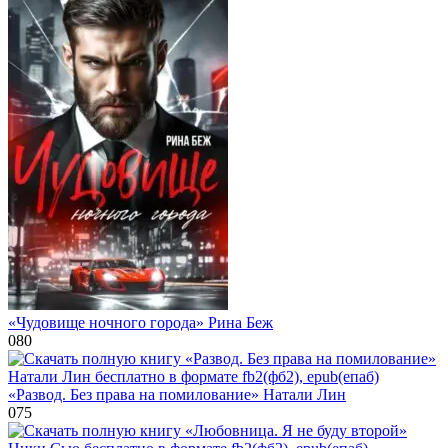
«Чудовище ночного города» Рина Беж
0
80
«Развод. Без права на помилование» Натали Лин
0
75