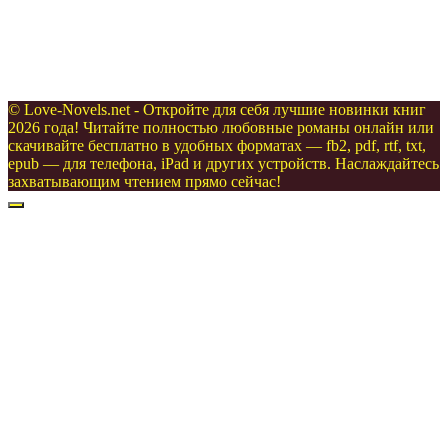
© Love-Novels.net - Откройте для себя лучшие новинки книг
2026 года! Читайте полностью любовные романы онлайн или
скачивайте бесплатно в удобных форматах — fb2, pdf, rtf, txt,
epub — для телефона, iPad и других устройств. Наслаждайтесь
захватывающим чтением прямо сейчас!