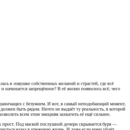
лась в ловушке собственных желаний и страстей, где всё
е и начинается запрещённое? В её жизни появилось всё, чего
граничащих с безумием. И вот, в самый неподобающий момент,
е должен быть рядом. Ничто не выдаёт ту реальность, в которой
позволить всем этим эмоциям захватить её ещё сильнее.
так прост. Под маской послушной дочери скрывается буря —
ернуться назад в прежнюю жизнь. И даже если мама уйдёт,