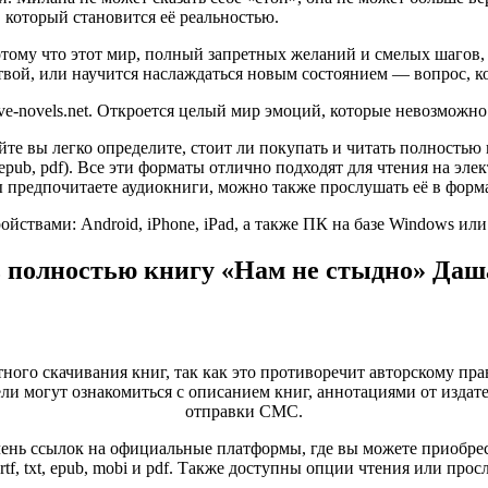
, который становится её реальностью.
тому что этот мир, полный запретных желаний и смелых шагов, ста
твой, или научится наслаждаться новым состоянием — вопрос, к
ve-novels.net. Откроется целый мир эмоций, которые невозможно
йте вы легко определите, стоит ли покупать и читать полностью
tf, epub, pdf). Все эти форматы отлично подходят для чтения на 
 предпочитаете аудиокниги, можно также прослушать её в форм
ствами: Android, iPhone, iPad, а также ПК на базе Windows ил
 полностью книгу «Нам не стыдно» Даш
тного скачивания книг, так как это противоречит авторскому пра
и могут ознакомиться с описанием книг, аннотациями от издате
отправки СМС.
ень ссылок на официальные платформы, где вы можете приобрест
tf, txt, epub, mobi и pdf. Также доступны опции чтения или пр