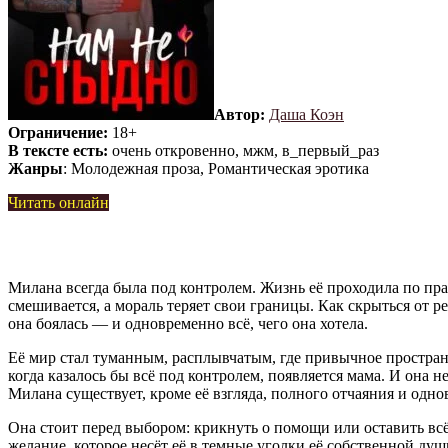
Автор:
Даша Коэн
Ограничение:
18+
В тексте есть:
очень откровенно, мжм, в_первый_раз
Жанры
: Молодежная проза, Романтическая эротика
Читать онлайн
Милана всегда была под контролем. Жизнь её проходила по прав
смешивается, а мораль теряет свои границы. Как скрыться от ре
она боялась — и одновременно всё, чего она хотела.
Её мир стал туманным, расплывчатым, где привычное простран
когда казалось бы всё под контролем, появляется мама. И она н
Милана существует, кроме её взгляда, полного отчаяния и одно
Она стоит перед выбором: крикнуть о помощи или оставить всё,
желание, которое несёт её в темные уголки её собственной душ