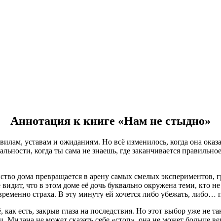
Аннотация к книге «Нам не стыдно»
илам, уставам и ожиданиям. Но всё изменилось, когда она оказа
альности, когда ты сама не знаешь, где заканчивается правильно
ство дома превращается в арену самых смелых экспериментов, 
е видит, что в этом доме её дочь буквально окружена теми, кто н
временно страха. В эту минуту ей хочется либо убежать, либо… 
 как есть, закрыв глаза на последствия. Но этот выбор уже не 
и. Милана не может сказать себе «стоп», она не может больше в