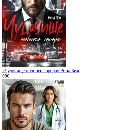
«Чудовище ночного города» Рина Беж
0
80