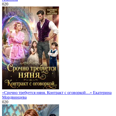
0
20
«Срочно требуется няня. Контракт с оговоркой…» Екатерина
Мордвинцева
0
20