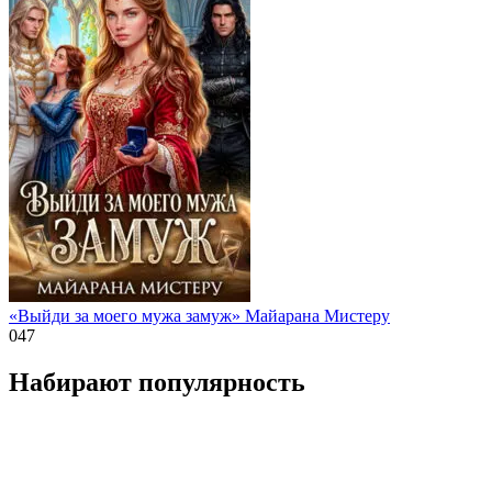
«Выйди за моего мужа замуж» Майарана Мистеру
0
47
Набирают популярность