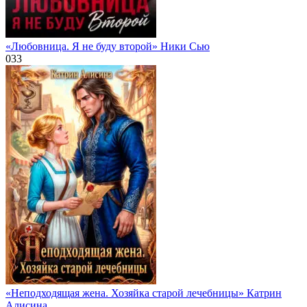
«Любовница. Я не буду второй» Ники Сью
0
33
«Неподходящая жена. Хозяйка старой лечебницы» Катрин
Алисина