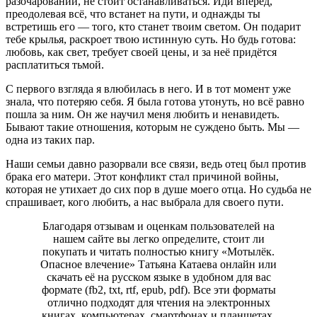
разочарований, не стоит останавливаться. Иди вперёд,
преодолевая всё, что встанет на пути, и однажды ты
встретишь его — того, кто станет твоим светом. Он подарит
тебе крылья, раскроет твою истинную суть. Но будь готова:
любовь, как свет, требует своей цены, и за неё придётся
расплатиться тьмой.
С первого взгляда я влюбилась в него. И в тот момент уже
знала, что потеряю себя. Я была готова утонуть, но всё равно
пошла за ним. Он же научил меня любить и ненавидеть.
Бывают такие отношения, которым не суждено быть. Мы —
одна из таких пар.
Наши семьи давно разорвали все связи, ведь отец был против
брака его матери. Этот конфликт стал причиной войны,
которая не утихает до сих пор в душе моего отца. Но судьба не
спрашивает, кого любить, а нас выбрала для своего пути.
Благодаря отзывам и оценкам пользователей на
нашем сайте вы легко определите, стоит ли
покупать и читать полностью книгу «Мотылёк.
Опасное влечение» Татьяна Катаева онлайн или
скачать её на русском языке в удобном для вас
формате (fb2, txt, rtf, epub, pdf). Все эти форматы
отлично подходят для чтения на электронных
книгах, компьютерах, смартфонах и планшетах.