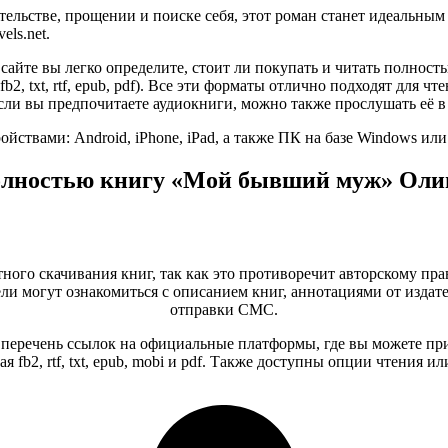
тельстве, прощении и поиске себя, этот роман станет идеальны
els.net.
 сайте вы легко определите, стоит ли покупать и читать полн
fb2, txt, rtf, epub, pdf). Все эти форматы отлично подходят для
сли вы предпочитаете аудиокниги, можно также прослушать её в
ствами: Android, iPhone, iPad, а также ПК на базе Windows ил
полностью книгу «Мой бывший муж» Олив
тного скачивания книг, так как это противоречит авторскому пра
и могут ознакомиться с описанием книг, аннотациями от издате
отправки СМС.
еречень ссылок на официальные платформы, где вы можете при
 fb2, rtf, txt, epub, mobi и pdf. Также доступны опции чтения 