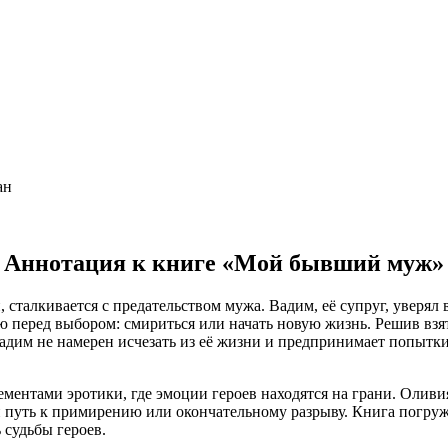
ан
Аннотация к книге «Мой бывший муж»
 сталкивается с предательством мужа. Вадим, её супруг, уверя
тю перед выбором: смириться или начать новую жизнь. Решив взят
Вадим не намерен исчезать из её жизни и предпринимает попытки
нтами эротики, где эмоции героев находятся на грани. Оливия
 путь к примирению или окончательному разрыву. Книга погруж
 судьбы героев.