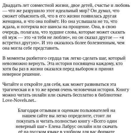
Двадцать лет совместной жизни, двое детей, счастье и любовь
— что же разрушило этот идеальный мир? Он думал, что
сможет объяснить ей, что в его жизни появилась другая
женщина, и что она поймёт. Но она услышала не то, что
ждала, и потеряла все шансы на прощение. Она, в свою
очередь, полагала, что худшие слова, которые может сказать
ей муж — это «я тебя не люблю», но он сказал другое — «я
встретил другую». И это оказалось более болезненным, чем
она могла себе представить.
В моменты разбитого сердца так легко сделать шаг, который
невозможно вернуть. Эта история посвящена каждому, кто
хотя бы раз в жизни оказался перед выбором и принял
неверное решение.
Читайте и откройте для себя, как может развиваться эта
трагическая и в то же время очень человечная история. Книгу
можно читать онлайн или скачать бесплатно в библиотеке
Love-Novels.net..
Благодаря отзывам и оценкам пользователей на
нашем сайте вы легко определите, стоит ли
покупать и читать полностью книгу «Всего один
неверный шаг» Елена Лабрус онлайн или скачать
её на русском языке в удобном для вас формате