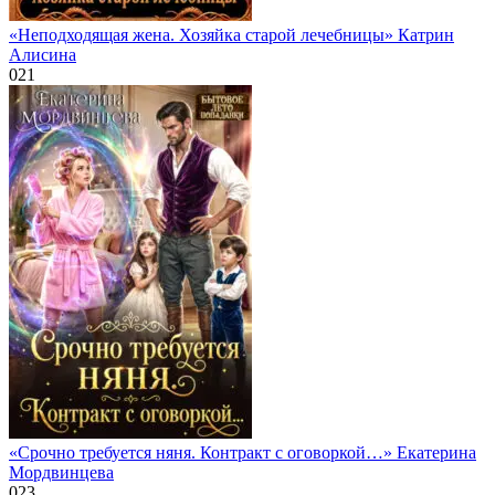
«Неподходящая жена. Хозяйка старой лечебницы» Катрин
Алисина
0
21
«Срочно требуется няня. Контракт с оговоркой…» Екатерина
Мордвинцева
0
23