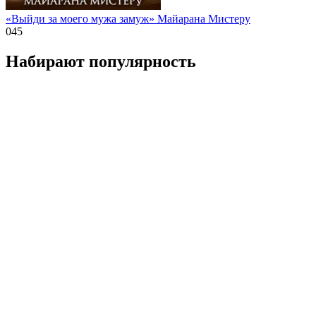
«Выйди за моего мужа замуж» Майарана Мистеру
0
45
Набирают популярность