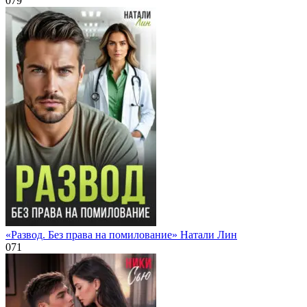
0
79
«Развод. Без права на помилование» Натали Лин
0
71