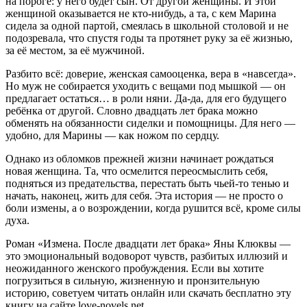
на пороге: у него будет сын. От другой женщины. И этой
женщиной оказывается не кто-нибудь, а та, с кем Марина
сидела за одной партой, смеялась в школьной столовой и не
подозревала, что спустя годы та протянет руку за её жизнью,
за её местом, за её мужчиной.
Разбито всё: доверие, женская самооценка, вера в «навсегда».
Но муж не собирается уходить с вещами под мышкой — он
предлагает остаться… в роли няни. Да-да, для его будущего
ребёнка от другой. Словно двадцать лет брака можно
обменять на обязанности сиделки и помощницы. Для него —
удобно, для Марины — как ножом по сердцу.
Однако из обломков прежней жизни начинает рождаться
новая женщина. Та, что осмелится переосмыслить себя,
подняться из предательства, перестать быть чьей-то тенью и
начать, наконец, жить для себя. Эта история — не просто о
боли измены, а о возрождении, когда рушится всё, кроме силы
духа.
Роман «Измена. После двадцати лет брака» Яны Клюквы —
это эмоциональный водоворот чувств, разбитых иллюзий и
неожиданного женского пробуждения. Если вы хотите
погрузиться в сильную, жизненную и пронзительную
историю, советуем читать онлайн или скачать бесплатно эту
книгу на сайте love-novels.net.