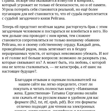
страны. Вскоре она оказывается втянутой в конфликт,
который угрожает не только её безопасности, но и её памяти.
Угроза потерять себя становится реальной, но ещё более
пугающим для неё становится то, что её судьба переплетается
с судьбой загадочного князя Рейгана.
Теперь ей предстоит нелёгкая задача: расторгнуть брак с этим
загадочным человеком и постараться не влюбиться в него. Но
чем дольше она проводит с ним время, тем сложнее
становится сопротивляться не только внешнему обаянию
Рейгана, но и своему собственному сердцу. Каждый день,
проведённый рядом, лишь затягивает их в бездну
неразрешимых чувств, от которых невозможно убежать. И вот
в её голове всё больше вопросов: возможно ли разорвать узы,
которые связывают их? А может быть, эта любовь, с которой
она не хотела сталкиваться, — не катастрофа, а её шанс на
настоящее будущее?.
Благодаря отзывам и оценкам пользователей на
нашем сайте вы легко определите, стоит ли
покупать и читать полностью книгу «Навязанная
жена. Единственная» Татьяна Серганова онлайн
или скачать её на русском языке в удобном для вас
формате (fb2, txt, rtf, epub, pdf). Все эти форматы
отлично подходят для чтения на электронных
книгах, компьютерах, смартфонах и планшетах.