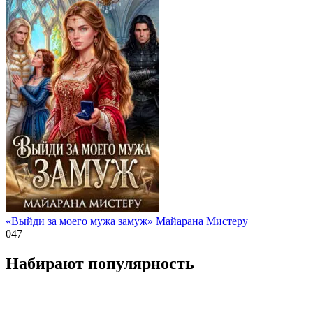
«Выйди за моего мужа замуж» Майарана Мистеру
0
47
Набирают популярность