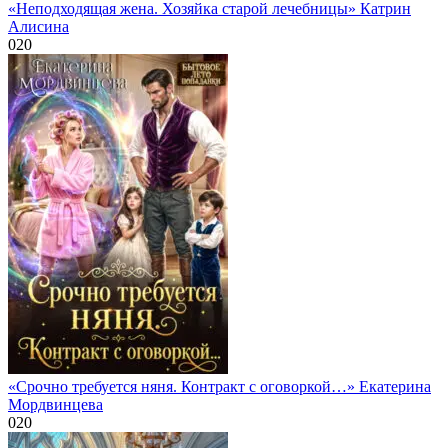
«Неподходящая жена. Хозяйка старой лечебницы» Катрин
Алисина
0
20
«Срочно требуется няня. Контракт с оговоркой…» Екатерина
Мордвинцева
0
20