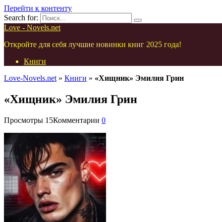
Перейти к контенту
Search for:
Love - Novels.net
Откройте для себя лучшие новинки книг 2025 года!
Книги
Love-Novels.net
»
Книги
»
«Хищник» Эмилия Грин
«Хищник» Эмилия Грин
Просмотры
15
Комментарии
0