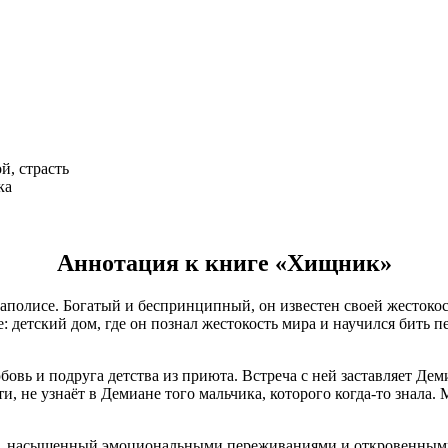
й, страсть
ка
Аннотация к книге «Хищник»
полисе. Богатый и беспринципный, он известен своей жестокос
 детский дом, где он познал жестокость мира и научился бить п
бовь и подруга детства из приюта. Встреча с ней заставляет Де
, не узнаёт в Демиане того мальчика, которого когда-то знала.
насыщенный эмоциональными переживаниями и откровенными с