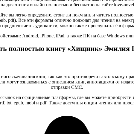
а для чтения онлайн полностью и бесплатно на сайте love-novels
айте вы легко определите, стоит ли покупать и читать полность
f, epub, pdf). Все эти форматы отлично подходят для чтения на эл
 предпочитаете аудиокниги, можно также прослушать её в форм
ствами: Android, iPhone, iPad, а также ПК на базе Windows ил
ать полностью книгу «Хищник» Эмилия Г
тного скачивания книг, так как это противоречит авторскому пра
и могут ознакомиться с описанием книг, аннотациями от издате
отправки СМС.
сылок на официальные платформы, где вы можете приобрести и
tf, txt, epub, mobi и pdf. Также доступны опции чтения или пр