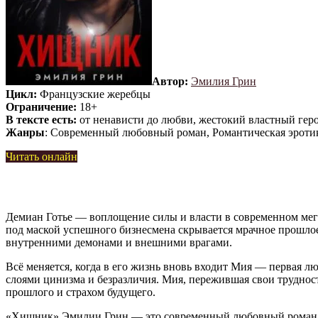
Автор:
Эмилия Грин
Цикл:
Французские жеребцы
Ограничение:
18+
В тексте есть:
от ненависти до любви, жестокий властный геро
Жанры
: Современный любовный роман, Романтическая эроти
Читать онлайн
Демиан Готье — воплощение силы и власти в современном мега
под маской успешного бизнесмена скрывается мрачное прошлое:
внутренними демонами и внешними врагами.
Всё меняется, когда в его жизнь вновь входит Мия — первая лю
слоями цинизма и безразличия. Мия, пережившая свои трудности
прошлого и страхом будущего.
«Хищник» Эмилии Грин — это современный любовный роман, 