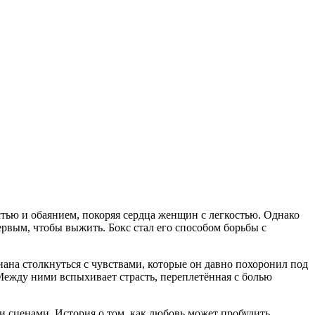
тью и обаянием, покоряя сердца женщин с легкостью. Однако
ервым, чтобы выжить. Бокс стал его способом борьбы с
миана столкнуться с чувствами, которые он давно похоронил под
 Между ними вспыхивает страсть, переплетённая с болью
ценами. История о том, как любовь может пробудить