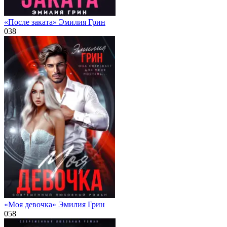
«После заката» Эмилия Грин
0
38
«Моя девочка» Эмилия Грин
0
58