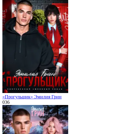
«Прогульщик» Эмилия Грин
0
36