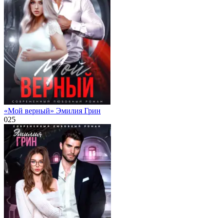
«Мой верный» Эмилия Грин
0
25