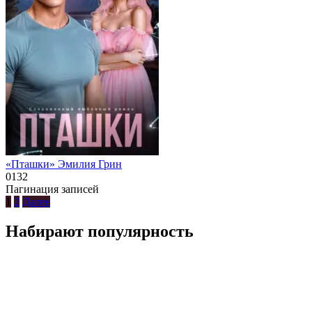
«Пташки» Эмилия Грин
0
132
Пагинация записей
1
2
Далее
Набирают популярность