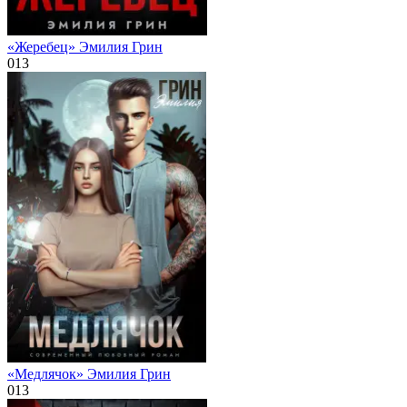
«Жеребец» Эмилия Грин
0
13
«Медлячок» Эмилия Грин
0
13