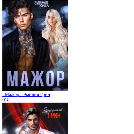
«Мажор» Эмилия Грин
0
18