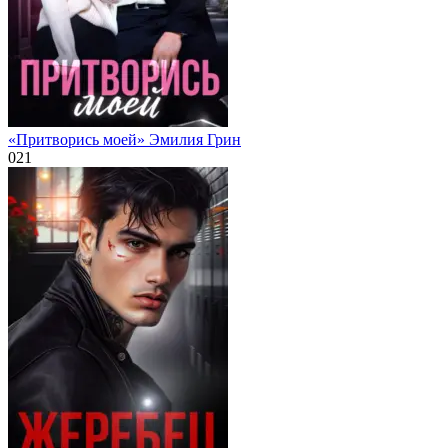
«Притворись моей» Эмилия Грин
0
21