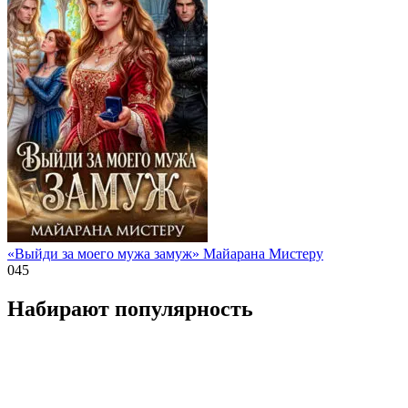
«Выйди за моего мужа замуж» Майарана Мистеру
0
45
Набирают популярность