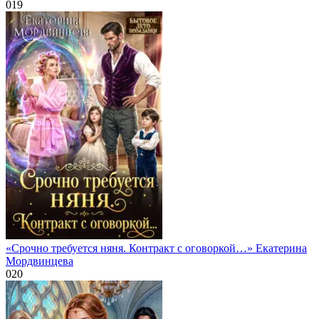
0
19
«Срочно требуется няня. Контракт с оговоркой…» Екатерина
Мордвинцева
0
20