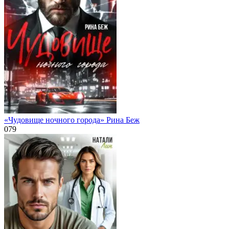
«Чудовище ночного города» Рина Беж
0
79