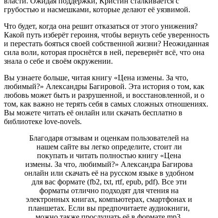
власти. Ожидая поддержки, Кристин сталкивается с
грубостью и насмешками, которые делают её уязвимой.
Что будет, когда она решит отказаться от этого унижения?
Какой путь изберёт героиня, чтобы вернуть себе уверенность
и перестать бояться своей собственной жизни? Неожиданная
сила воли, которая проснётся в ней, перевернёт всё, что она
знала о себе и своём окружении.
Вы узнаете больше, читая книгу «Цена измены. За что,
любимый?» Александры Багировой. Эта история о том, как
любовь может быть и разрушенной, и восстановленной, и о
том, как важно не терять себя в самых сложных отношениях.
Вы можете читать её онлайн или скачать бесплатно в
библиотеке love-novels.
Благодаря отзывам и оценкам пользователей на
нашем сайте вы легко определите, стоит ли
покупать и читать полностью книгу «Цена
измены. За что, любимый?» Александра Багирова
онлайн или скачать её на русском языке в удобном
для вас формате (fb2, txt, rtf, epub, pdf). Все эти
форматы отлично подходят для чтения на
электронных книгах, компьютерах, смартфонах и
планшетах. Если вы предпочитаете аудиокниги,
можно также прослушать её в формате mp3.