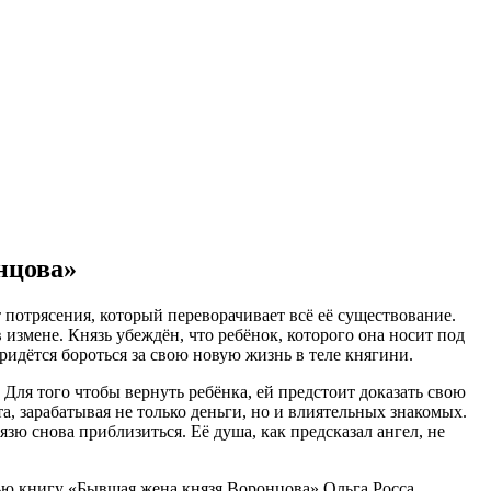
нцова»
 потрясения, который переворачивает всё её существование.
измене. Князь убеждён, что ребёнок, которого она носит под
придётся бороться за свою новую жизнь в теле княгини.
 Для того чтобы вернуть ребёнка, ей предстоит доказать свою
а, зарабатывая не только деньги, но и влиятельных знакомых.
зю снова приблизиться. Её душа, как предсказал ангел, не
тью книгу «Бывшая жена князя Воронцова» Ольга Росса