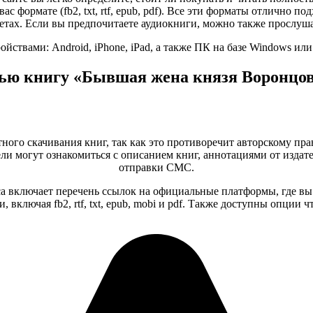
ас формате (fb2, txt, rtf, epub, pdf). Все эти форматы отлично 
тах. Если вы предпочитаете аудиокниги, можно также прослуша
ствами: Android, iPhone, iPad, а также ПК на базе Windows ил
ью книгу «Бывшая жена князя Воронцов
тного скачивания книг, так как это противоречит авторскому пра
и могут ознакомиться с описанием книг, аннотациями от издате
отправки СМС.
а включает перечень ссылок на официальные платформы, где вы
 включая fb2, rtf, txt, epub, mobi и pdf. Также доступны опции