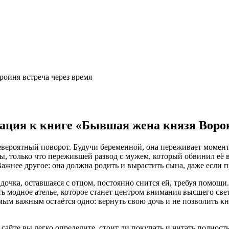
роиня встреча через время
ация к книге «Бывшая жена князя Воро
невероятный поворот. Будучи беременной, она переживает момент
 только что пережившей развод с мужем, который обвинил её в 
 Важнее другое: она должна родить и вырастить сына, даже если 
дочка, оставшаяся с отцом, постоянно снится ей, требуя помощи.
ь модное ателье, которое станет центром внимания высшего свет
мым важным остаётся одно: вернуть свою дочь и не позволить кня
 сайте вы легко определите, стоит ли покупать и читать полнос