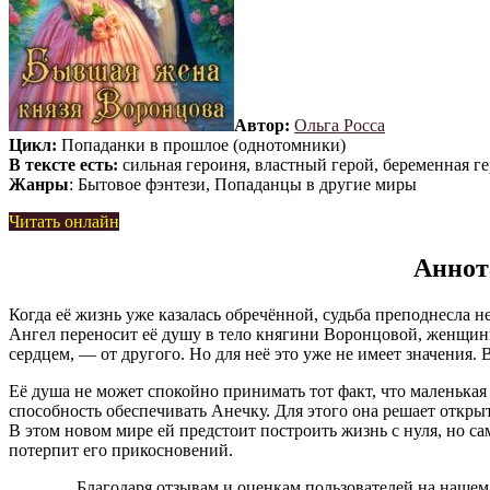
Автор:
Ольга Росса
Цикл:
Попаданки в прошлое (однотомники)
В тексте есть:
сильная героиня, властный герой, беременная ге
Жанры
: Бытовое фэнтези, Попаданцы в другие миры
Читать онлайн
Аннот
Когда её жизнь уже казалась обречённой, судьба преподнесла 
Ангел переносит её душу в тело княгини Воронцовой, женщины,
сердцем, — от другого. Но для неё это уже не имеет значения.
Её душа не может спокойно принимать тот факт, что маленькая 
способность обеспечивать Анечку. Для этого она решает открыт
В этом новом мире ей предстоит построить жизнь с нуля, но са
потерпит его прикосновений.
Благодаря отзывам и оценкам пользователей на нашем