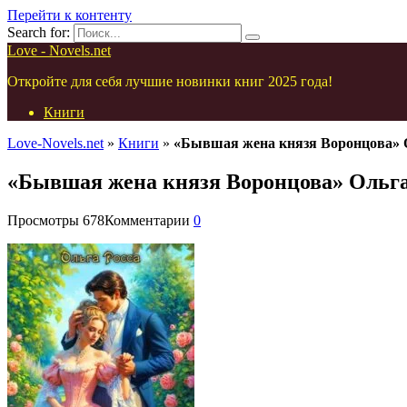
Перейти к контенту
Search for:
Love - Novels.net
Откройте для себя лучшие новинки книг 2025 года!
Книги
Love-Novels.net
»
Книги
»
«Бывшая жена князя Воронцова» 
«Бывшая жена князя Воронцова» Ольга
Просмотры
678
Комментарии
0