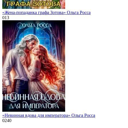
«Жена-попаданка графа Зотова» Ольга Росса
0
13
«Невинная вдова для императора» Ольга Росса
0
240