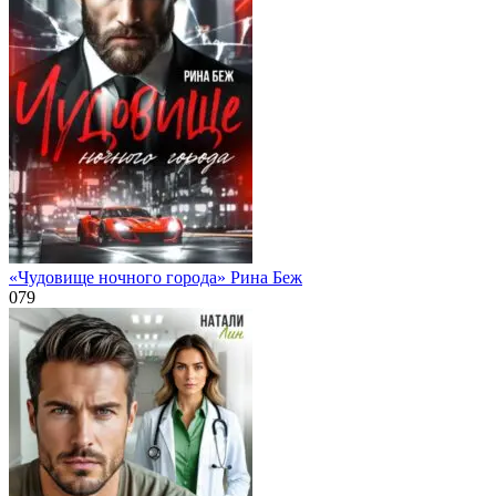
«Чудовище ночного города» Рина Беж
0
79