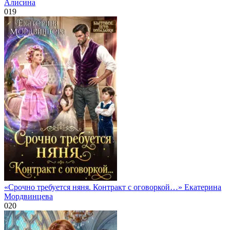
Алисина
0
19
«Срочно требуется няня. Контракт с оговоркой…» Екатерина
Мордвинцева
0
20