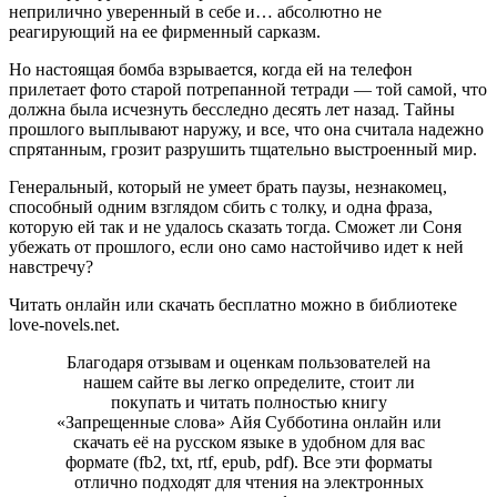
неприлично уверенный в себе и… абсолютно не
реагирующий на ее фирменный сарказм.
Но настоящая бомба взрывается, когда ей на телефон
прилетает фото старой потрепанной тетради — той самой, что
должна была исчезнуть бесследно десять лет назад. Тайны
прошлого выплывают наружу, и все, что она считала надежно
спрятанным, грозит разрушить тщательно выстроенный мир.
Генеральный, который не умеет брать паузы, незнакомец,
способный одним взглядом сбить с толку, и одна фраза,
которую ей так и не удалось сказать тогда. Сможет ли Соня
убежать от прошлого, если оно само настойчиво идет к ней
навстречу?
Читать онлайн или скачать бесплатно можно в библиотеке
love-novels.net.
Благодаря отзывам и оценкам пользователей на
нашем сайте вы легко определите, стоит ли
покупать и читать полностью книгу
«Запрещенные слова» Айя Субботина онлайн или
скачать её на русском языке в удобном для вас
формате (fb2, txt, rtf, epub, pdf). Все эти форматы
отлично подходят для чтения на электронных