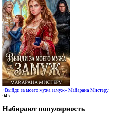
«Выйди за моего мужа замуж» Майарана Мистеру
0
45
Набирают популярность