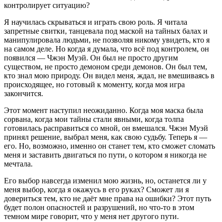
контролирует ситуацию?
Я научилась скрываться и играть свою роль. Я читала
запретные свитки, танцевала под маской на тайных балах и
манипулировала людьми, не позволяя никому увидеть, кто я
на самом деле. Но когда я думала, что всё под контролем, он
появился — Чжэн Муэй. Он был не просто другим
существом, не просто демоном среди демонов. Он был тем,
кто знал мою природу. Он видел меня, ждал, не вмешиваясь в
происходящее, но готовый к моменту, когда моя игра
закончится.
Этот момент наступил неожиданно. Когда моя маска была
сорвана, когда мои тайны стали явными, когда толпа
готовилась расправиться со мной, он вмешался. Чжэн Муэй
принял решение, выбрал меня, как свою судьбу. Теперь я —
его. Но, возможно, именно он станет тем, кто сможет сломать
меня и заставить двигаться по пути, о котором я никогда не
мечтала.
Его выбор навсегда изменил мою жизнь, но, останется ли у
меня выбор, когда я окажусь в его руках? Сможет ли я
довериться тем, кто не даёт мне права на ошибки? Этот путь
будет полон опасностей и разрушений, но что-то в этом
темном мире говорит, что у меня нет другого пути.