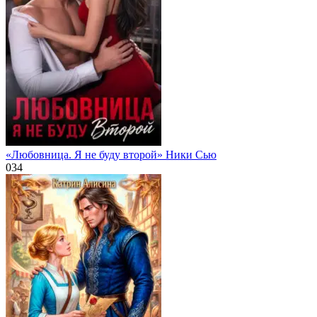
«Любовница. Я не буду второй» Ники Сью
0
34