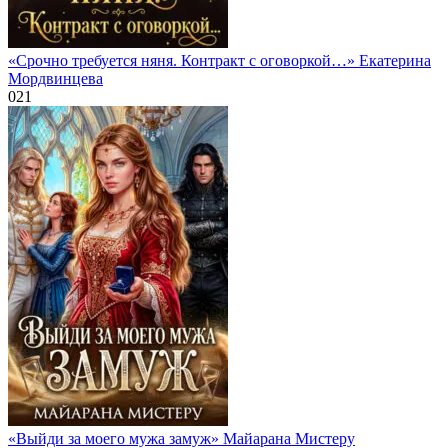
«Срочно требуется няня. Контракт с оговоркой…» Екатерина
Мордвинцева
0
21
«Выйди за моего мужа замуж» Майарана Мистеру