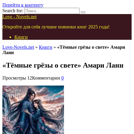
Перейти к контенту
Search for:
Love - Novels.net
Откройте для себя лучшие новинки книг 2025 года!
Книги
Love-Novels.net
»
Книги
»
«Тёмные грёзы о свете» Амари
Ланн
«Тёмные грёзы о свете» Амари Ланн
Просмотры
12
Комментарии
0