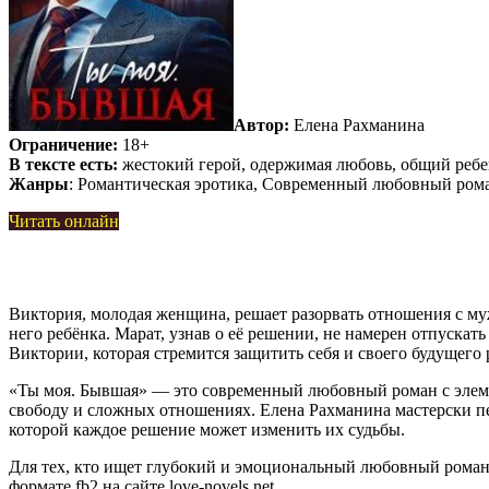
Автор:
Елена Рахманина
Ограничение:
18+
В тексте есть:
жестокий герой, одержимая любовь, общий реб
Жанры
: Романтическая эротика, Современный любовный ром
Читать онлайн
Виктория, молодая женщина, решает разорвать отношения с муже
него ребёнка. Марат, узнав о её решении, не намерен отпускат
Виктории, которая стремится защитить себя и своего будущего 
«Ты моя. Бывшая» — это современный любовный роман с элемен
свободу и сложных отношениях. Елена Рахманина мастерски пе
которой каждое решение может изменить их судьбы.
Для тех, кто ищет глубокий и эмоциональный любовный роман,
формате fb2 на сайте love-novels.net.