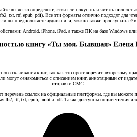
сайте вы легко определите, стоит ли покупать и читать полност
fb2, txt, rtf, epub, pdf). Все эти форматы отлично подходят для
сли вы предпочитаете аудиокниги, можно также прослушать её в
ствами: Android, iPhone, iPad, а также ПК на базе Windows ил
лностью книгу «Ты моя. Бывшая» Елена 
тного скачивания книг, так как это противоречит авторскому пра
и могут ознакомиться с описанием книг, аннотациями от издате
отправки СМС.
т перечень ссылок на официальные платформы, где вы можете п
 fb2, rtf, txt, epub, mobi и pdf. Также доступны опции чтения 