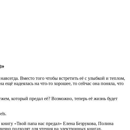
л»
 навсегда. Вместо того чтобы встретить её с улыбкой и теплом,
на ещё надеялась на что-то хорошее, то сейчас она поняла, что
мужем, который предал её? Возможно, теперь её жизнь будет
ls.
ю книгу «Твой папа нас предал» Елена Безрукова, Полина
 отлично подходят для чтения на электронных книгах,