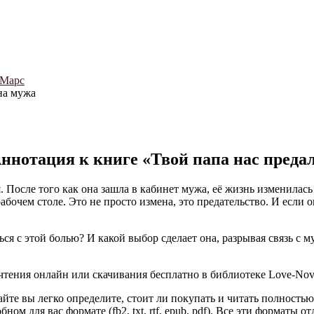
 Марс
на мужа
ннотация к книге «Твой папа нас преда
. После того как она зашла в кабинет мужа, её жизнь изменилась
абочем столе. Это не просто измена, это предательство. И если о
ься с этой болью? И какой выбор сделает она, разрывая связь с 
чтения онлайн или скачивания бесплатно в библиотеке Love-Nove
йте вы легко определите, стоит ли покупать и читать полность
ном для вас формате (fb2, txt, rtf, epub, pdf). Все эти форматы