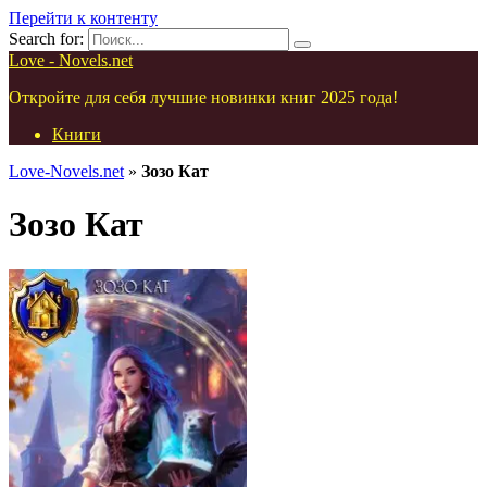
Перейти к контенту
Search for:
Love - Novels.net
Откройте для себя лучшие новинки книг 2025 года!
Книги
Love-Novels.net
»
Зозо Кат
Зозо Кат