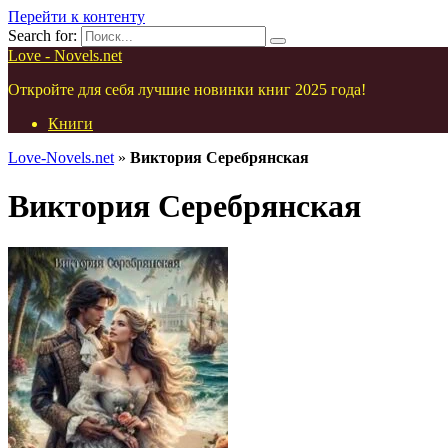
Перейти к контенту
Search for:
Love - Novels.net
Откройте для себя лучшие новинки книг 2025 года!
Книги
Love-Novels.net
»
Виктория Серебрянская
Виктория Серебрянская