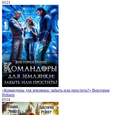
0
121
«Командоры для землянки: забыть или простить?» Виктория
Рейнер
0
114