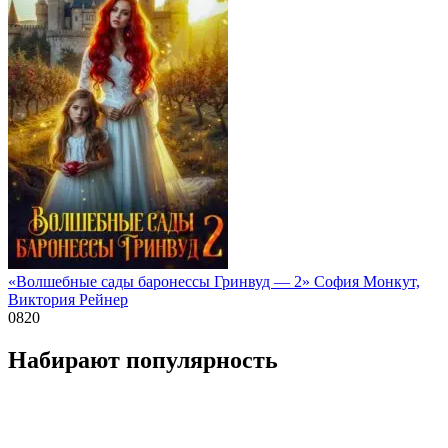
«Волшебные сады баронессы Гринвуд — 2» София Монкут,
Виктория Рейнер
0
820
Набирают популярность