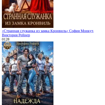
«Странная служанка из замка Кронвиль» София Монкут,
Виктория Рейнер
0
128