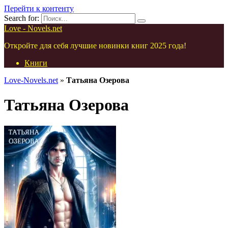
Перейти к контенту
Search for:
Love - Novels.net
Откройте для себя лучшие новинки книг 2025 года!
Книги
Love-Novels.net
»
Татьяна Озерова
Татьяна Озерова