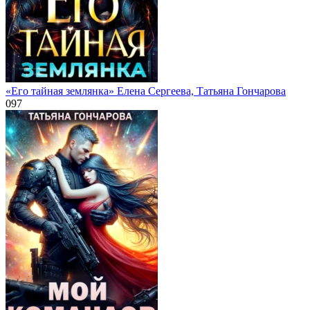
«Его тайная землянка» Елена Сергеева, Татьяна Гончарова
0
97