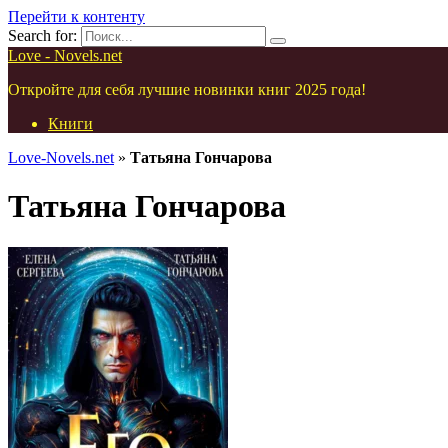
Перейти к контенту
Search for:
Love - Novels.net
Откройте для себя лучшие новинки книг 2025 года!
Книги
Love-Novels.net
»
Татьяна Гончарова
Татьяна Гончарова