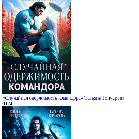
«Случайная одержимость командора» Татьяна Гончарова
0
124