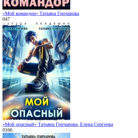
«Мой командор» Татьяна Гончарова
0
47
«Мой опасный» Татьяна Гончарова, Елена Сергеева
0
166