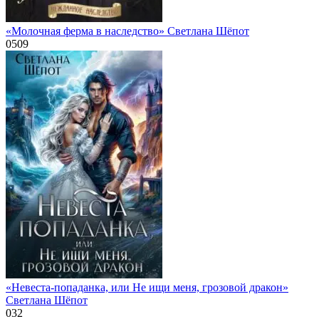
«Молочная ферма в наследство» Светлана Шёпот
0
509
«Невеста-попаданка, или Не ищи меня, грозовой дракон»
Светлана Шёпот
0
32