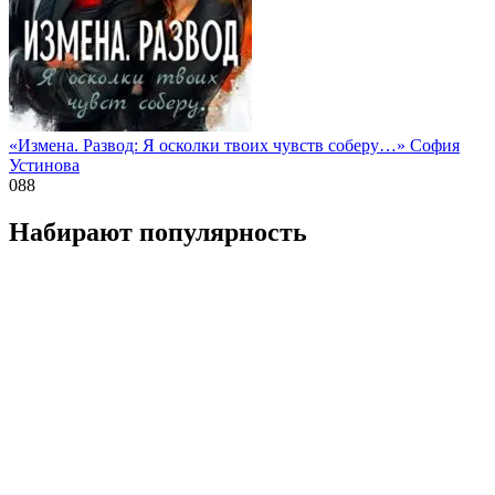
«Измена. Развод: Я осколки твоих чувств соберу…» София
Устинова
0
88
Набирают популярность