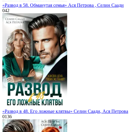
«Развод в 58. Обманутая семья» Ася Петрова , Селин Саади
0
42
«Развод в 48. Его ложные клятвы» Селин Саади, Ася Петрова
0
136