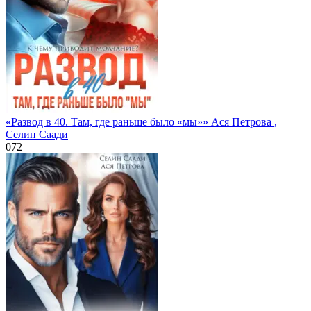
«Развод в 40. Там, где раньше было «мы»» Ася Петрова ,
Селин Саади
0
72