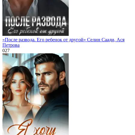
«После развода. Его ребенок от другой» Селин Саади, Ася
Петрова
0
27