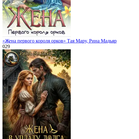
«Жена первого короля орков» Тая Мару, Рина Мадьяр
0
29