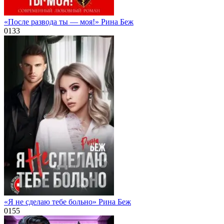
«После развода ты — моя!» Рина Беж
0
133
«Я не сделаю тебе больно» Рина Беж
0
155