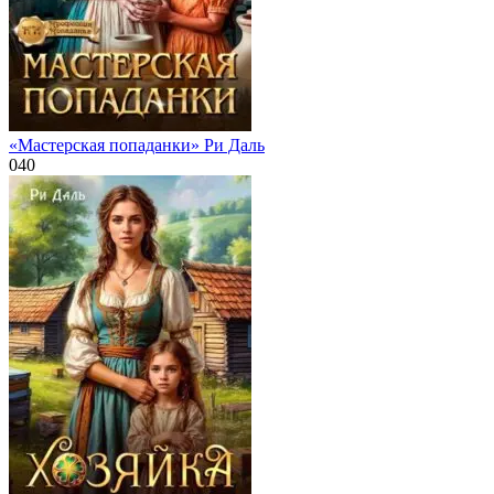
«Мастерская попаданки» Ри Даль
0
40