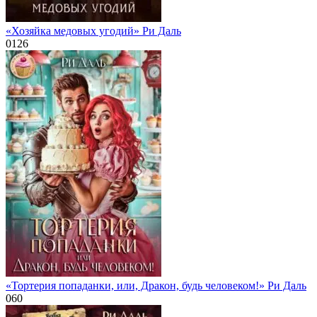
«Хозяйка медовых угодий» Ри Даль
0
126
«Тортерия попаданки, или, Дракон, будь человеком!» Ри Даль
0
60