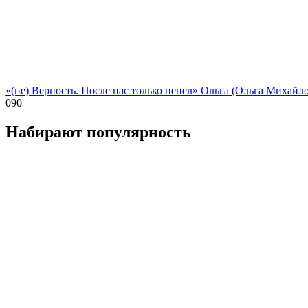
«(не) Верность. После нас только пепел» Ольга (Ольга Михайло
0
90
Набирают популярность