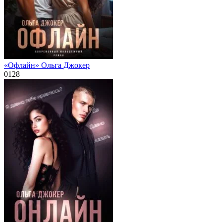
«Офлайн» Ольга Джокер
0
128