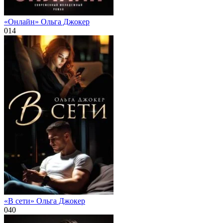
«Онлайн» Ольга Джокер
0
14
«В сети» Ольга Джокер
0
40