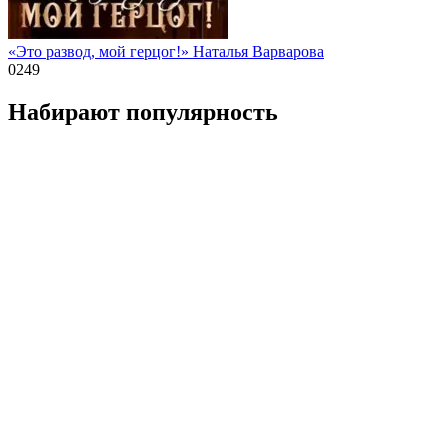
«Это развод, мой герцог!» Наталья Варварова
0
249
Набирают популярность