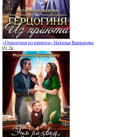
«Герцогиня из приюта» Наталья Варварова
0
1.2к.