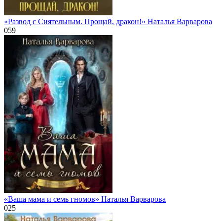
«Развод с Сиятельным. Прощай, дракон!» Наталья Варварова
0
59
«Ваша мама и семь гномов» Наталья Варварова
0
25