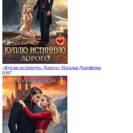
«Куплю истинную. Дорого» Наталья Дорофеева
0
397