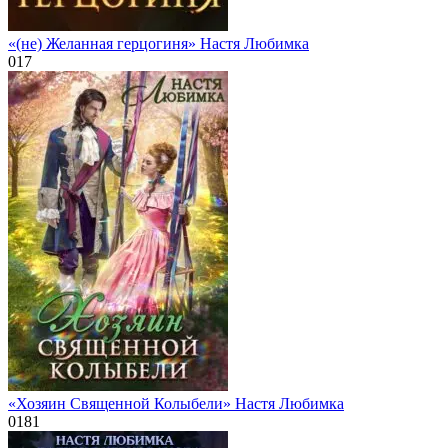
«(не) Желанная герцогиня» Настя Любимка
0
17
«Хозяин Священной Колыбели» Настя Любимка
0
181