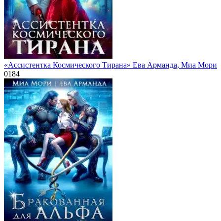
«Ассистентка Космического Тирана» Ева Арманда, Миа Мори
0
184