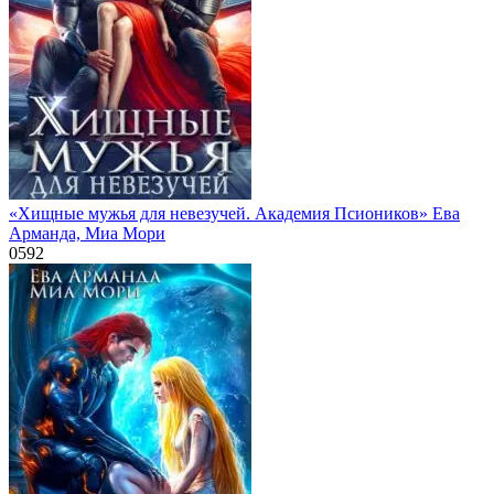
«Хищные мужья для невезучей. Академия Псиоников» Ева
Арманда, Миа Мори
0
592