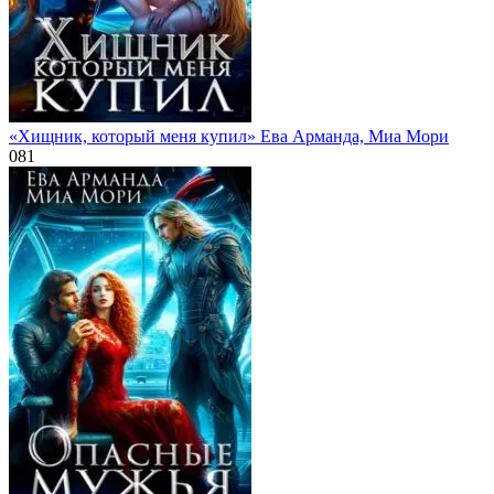
«Хищник, который меня купил» Ева Арманда, Миа Мори
0
81