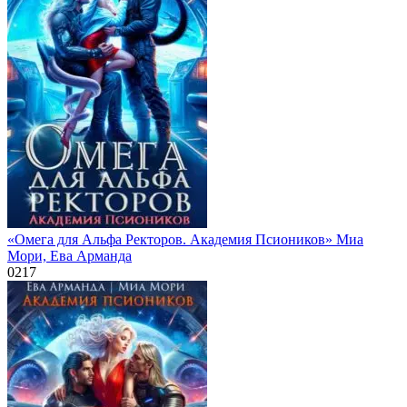
«Омега для Альфа Ректоров. Академия Псиоников» Миа
Мори, Ева Арманда
0
217