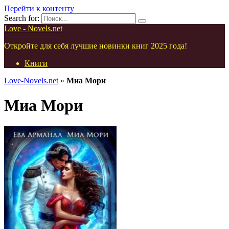
Перейти к контенту
Search for:
Love - Novels.net
Откройте для себя лучшие новинки книг 2025 года!
Книги
Love-Novels.net
»
Миа Мори
Миа Мори