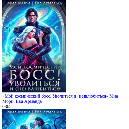
«Мой космический босс. Уволиться и (не)влюбиться» Миа
Мори, Ева Арманда
0
365