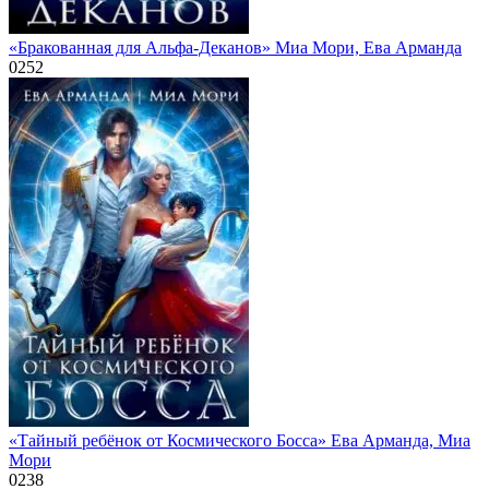
«Бракованная для Альфа-Деканов» Миа Мори, Ева Арманда
0
252
«Тайный ребёнок от Космического Босса» Ева Арманда, Миа
Мори
0
238