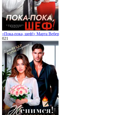
«Пока-пока, шеф!» Марта Вебер
0
21