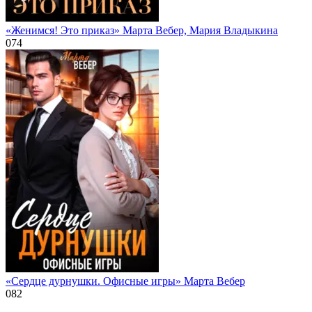
«Женимся! Это приказ» Марта Вебер, Мария Владыкина
0
74
«Сердце дурнушки. Офисные игры» Марта Вебер
0
82