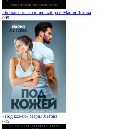
«Больно только в первый раз» Мария Летова
0
99
«Под кожей» Мария Летова
0
45