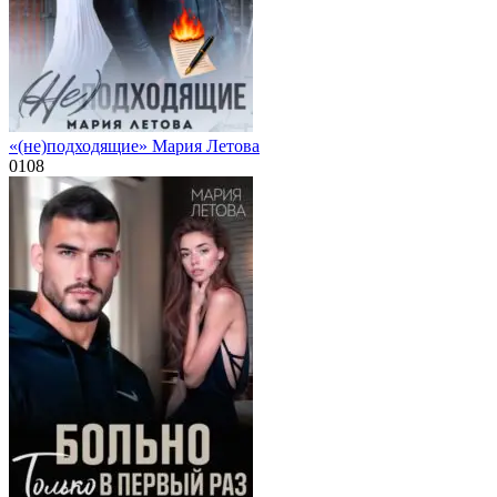
«(не)подходящие» Мария Летова
0
108