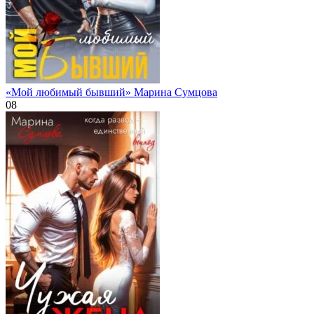
«Мой любимый бывший» Марина Сумцова
0
8