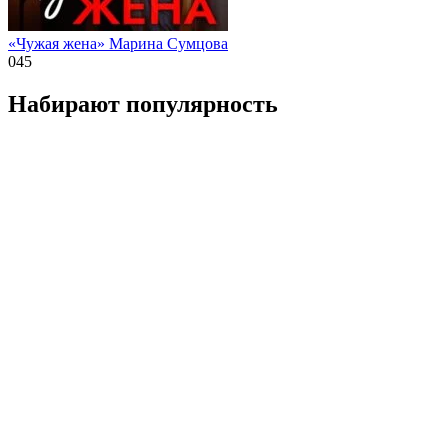
«Чужая жена» Марина Сумцова
0
45
Набирают популярность