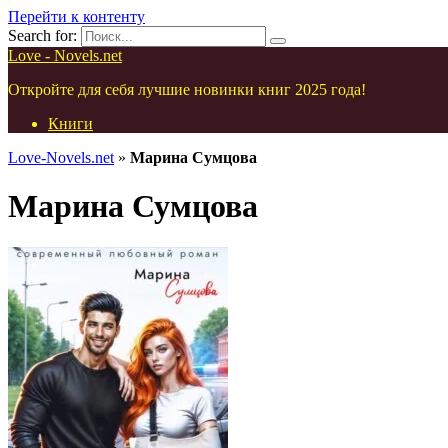
Перейти к контенту
Search for:
Love - Novels.net
Откройте для себя лучшие новинки книг 2025 года!
Книги
Love-Novels.net
»
Марина Сумцова
Марина Сумцова