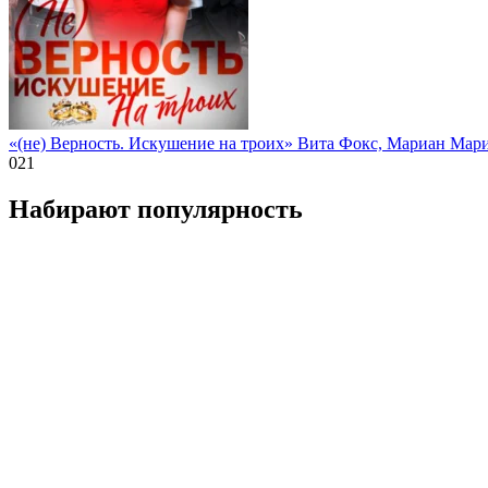
«(не) Верность. Искушение на троих» Вита Фокс, Мариан Мар
0
21
Набирают популярность