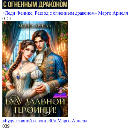
«Леди Феникс. Развод с огненным драконом» Марго Арнелл
0
151
«Буду главной героиней!» Марго Арнелл
0
39