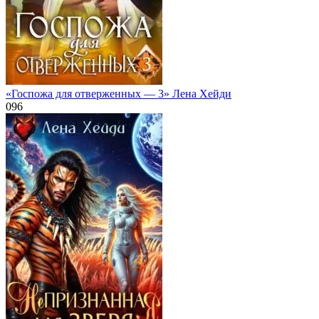
«Госпожа для отверженных — 3» Лена Хейди
0
96