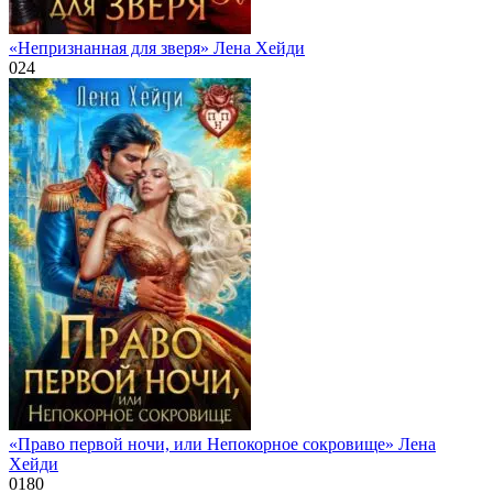
«Непризнанная для зверя» Лена Хейди
0
24
«Право первой ночи, или Непокорное сокровище» Лена
Хейди
0
180