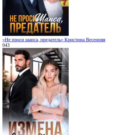
«Не проси шанса, предатель» Кристина Весенняя
0
43