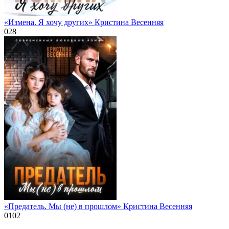
«Измена. Я хочу других» Кристина Весенняя
0
28
«Предатель. Мы (не) в прошлом» Кристина Весенняя
0
102