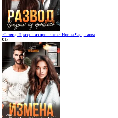
«Развод. Призрак из прошлого.» Ирина Чардымова
0
13